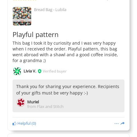
Bread Bag - Lubila
Playful pattern
This bag I took it by curiosity and I was very happy
when I received the order. Playful pattern, this bag
went abroad with a shawl and a good coffee inside,
for a grandma ;)
Livia V.
Verified buyer
Thank you for sharing your experience. Recipients
of your gifts must be very happy :-)
Muriel
from Flax and Stitch
Helpful
(
0
)