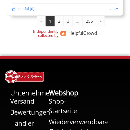
Helpful
(
0
)
«
1
2
3
…
256
»
Independently
Helpful
Crowd
collected by
Unternehmen
Webshop
Versand
Shop-
Startseite
Bewertungen
Wiederverwendbare
Händler