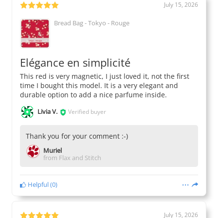
July 15, 2026
Bread Bag - Tokyo - Rouge
Elégance en simplicité
This red is very magnetic, I just loved it, not the first
time I bought this model. It is a very elegant and
durable option to add a nice parfume inside.
Livia V.
Verified buyer
Thank you for your comment :-)
Muriel
from Flax and Stitch
Helpful
(
0
)
July 15, 2026