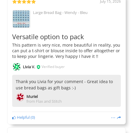
July 15, 2026
Large Bread Bag - Wendy - Bleu
Versatile option to pack
This pattern is very nice, more beautiful in reality, you
can put a t-shirt or blouse inside to offer altogether or
to keep your lingerie. Very happy I have it !!
Livia V.
Verified buyer
Thank you Livia for your comment - Great idea to
use bread bags as gift bags :-)
Muriel
from Flax and Stitch
Helpful
(
0
)