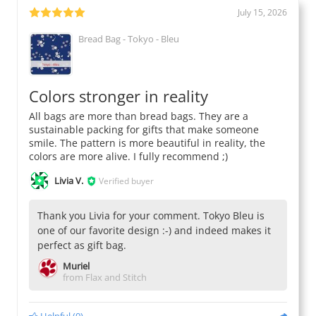
July 15, 2026
Bread Bag - Tokyo - Bleu
Colors stronger in reality
All bags are more than bread bags. They are a
sustainable packing for gifts that make someone
smile. The pattern is more beautiful in reality, the
colors are more alive. I fully recommend ;)
Livia V.
Verified buyer
Thank you Livia for your comment. Tokyo Bleu is
one of our favorite design :-) and indeed makes it
perfect as gift bag.
Muriel
from Flax and Stitch
Helpful
(
0
)