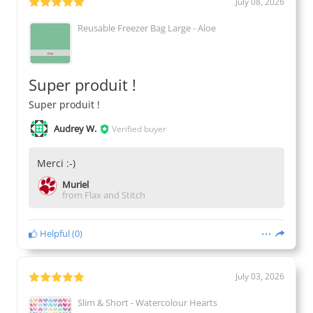
July 08, 2026
Reusable Freezer Bag Large - Aloe
Super produit !
Super produit !
Audrey W.
Verified buyer
Merci :-)
Muriel
from Flax and Stitch
Helpful
(
0
)
July 03, 2026
Slim & Short - Watercolour Hearts