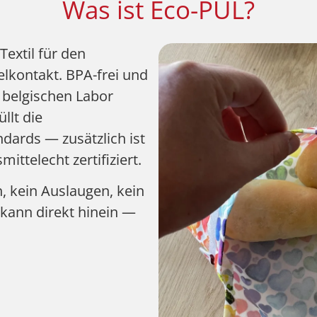
Was ist Eco-PUL?
Textil für den
elkontakt. BPA-frei und
 belgischen Labor
llt die
dards — zusätzlich ist
ittelecht zertifiziert.
 kein Auslaugen, kein
kann direkt hinein —