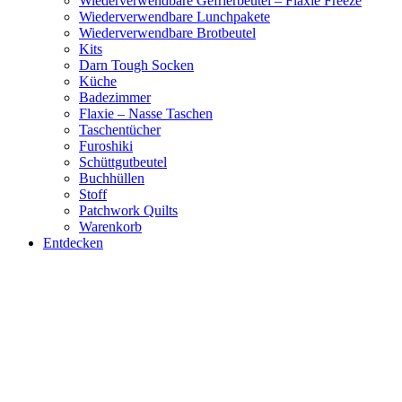
Wiederverwendbare Gefrierbeutel – Flaxie Freeze
Wiederverwendbare Lunchpakete
Wiederverwendbare Brotbeutel
Kits
Darn Tough Socken
Küche
Badezimmer
Flaxie – Nasse Taschen
Taschentücher
Furoshiki
Schüttgutbeutel
Buchhüllen
Stoff
Patchwork Quilts
Warenkorb
Entdecken