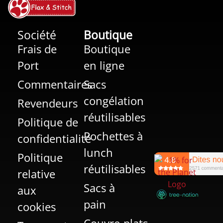
Société
Boutique
Frais de
Boutique
Port
en ligne
Commentaires
Sacs
congélation
Revendeurs
réutilisables
Politique de
Pochettes à
confidentialité
lunch
Politique
réutilisables
relative
Sacs à
aux
pain
cookies