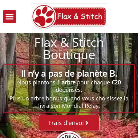
Flax & Stitch
Boutique
Il n’y a pas de planète B.
Nous plantons
1 arbre
pour chaque
€20
dépensés.
Plus un arbre bonus quand vous choisissez la
livraison Mondial Relay.
Frais d'envoi