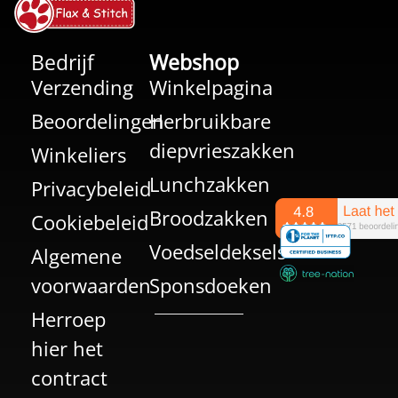
Bedrijf
Webshop
Verzending
Winkelpagina
Beoordelingen
Herbruikbare
diepvrieszakken
Winkeliers
Lunchzakken
Privacybeleid
Broodzakken
Cookiebeleid
Voedseldeksels
Algemene
voorwaarden
Sponsdoeken
Herroep
hier het
contract