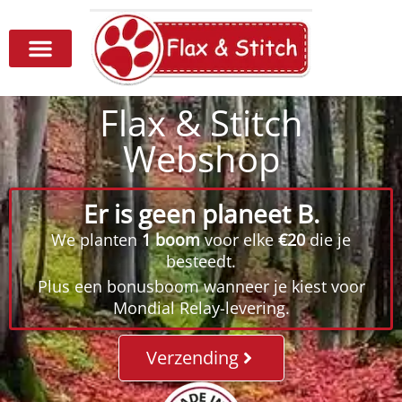
Flax & Stitch
Webshop
Er is geen planeet B.
We planten
1 boom
voor elke
€20
die je
besteedt.
Plus een bonusboom wanneer je kiest voor
Mondial Relay-levering.
Verzending