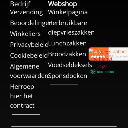
Bedrijf
Webshop
Verzending
Winkelpagina
Beoordelingen
Herbruikbare
diepvrieszakken
Winkeliers
Lunchzakken
Privacybeleid
Broodzakken
Cookiebeleid
Voedseldeksels
Algemene
voorwaarden
Sponsdoeken
Herroep
hier het
contract