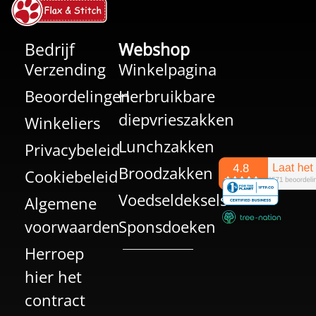
Bedrijf
Webshop
Verzending
Winkelpagina
Beoordelingen
Herbruikbare
diepvrieszakken
Winkeliers
Lunchzakken
Privacybeleid
Broodzakken
Cookiebeleid
Voedseldeksels
Algemene
voorwaarden
Sponsdoeken
Herroep
hier het
contract