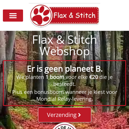
Flax & Stitch
Webshop
Er is geen planeet B.
We planten
1 boom
voor elke
€20
die je
besteedt.
Plus een bonusboom wanneer je kiest voor
Mondial Relay-levering.
Verzending