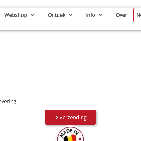
Webshop
Ontdek
Info
Over
N
evering.
Verzending