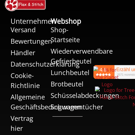
Unternehmen
Webshop
Versand
Shop-
Startseite
Bewertungen
Wiederverwendbare
Händler
Gefrierbeutel
Datenschutzerklärung
Lunchbeutel
Cookie-
Brotbeutel
Richtlinie
Schüsselabdeckungen
Allgemeine
Geschäftsbedingungen
Schwammtücher
Vertrag
hier