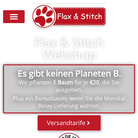
Flax & Stitch
Webshop
Es gibt keinen Planeten B.
Wir pflanzen
1 Baum
für je
€20
, die Sie
ausgeben.
Plus ein Bonusbaum, wenn Sie die Mondial
Relay-Lieferung wählen.
Versandtarife